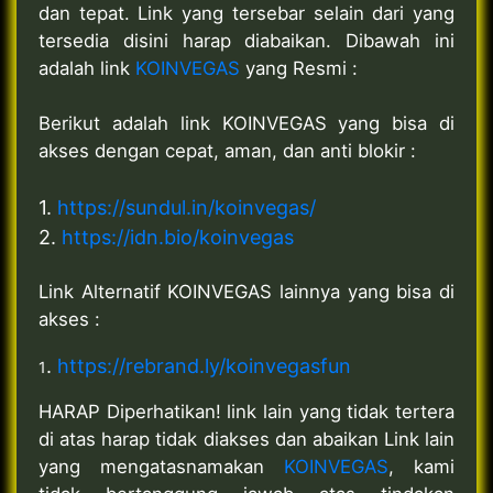
dan tepat. Link yang tersebar selain dari yang
tersedia disini harap diabaikan. Dibawah ini
adalah link
KOINVEGAS
yang Resmi :
Berikut adalah link KOINVEGAS yang bisa di
akses dengan cepat, aman, dan anti blokir :
1.
https://sundul.in/koinvegas/
2.
https://idn.bio/koinvegas
Link Alternatif KOINVEGAS lainnya yang bisa di
akses :
.
https://rebrand.ly/koinvegasfun
1
HARAP Diperhatikan! link lain yang tidak tertera
di atas harap tidak diakses dan abaikan Link lain
yang mengatasnamakan
KOINVEGAS
, kami