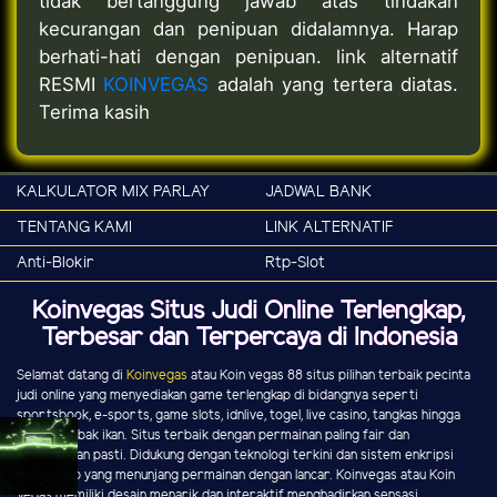
tidak bertanggung jawab atas tindakan
kecurangan dan penipuan didalamnya. Harap
berhati-hati dengan penipuan. link alternatif
RESMI
KOINVEGAS
adalah yang tertera diatas.
Terima kasih
KALKULATOR MIX PARLAY
JADWAL BANK
TENTANG KAMI
LINK ALTERNATIF
Anti-Blokir
Rtp-Slot
Koinvegas Situs Judi Online Terlengkap,
Terbesar dan Terpercaya di Indonesia
Selamat datang di
Koinvegas
atau Koin vegas 88 situs pilihan terbaik pecinta
judi online yang menyediakan game terlengkap di bidangnya seperti
sportsbook, e-sports, game slots, idnlive, togel, live casino, tangkas hingga
game tembak ikan. Situs terbaik dengan permainan paling fair dan
kemenangan pasti. Didukung dengan teknologi terkini dan sistem enkripsi
terlengkap yang menunjang permainan dengan lancar. Koinvegas atau Koin
Vegas memiliki desain menarik dan interaktif menghadirkan sensasi