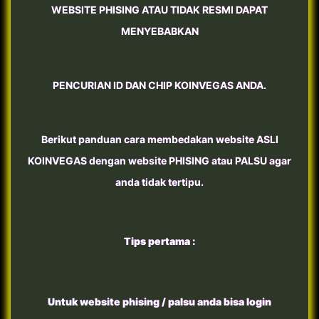
WEBSITE PHISING ATAU TIDAK RESMI DAPAT
MENYEBABKAN
PENCURIAN ID DAN CHIP KOINVEGAS ANDA.
Berikut panduan cara membedakan website ASLI
KOINVEGAS dengan website PHISING atau PALSU agar
anda tidak tertipu.
Tips pertama :
Untuk website phising / palsu anda bisa login