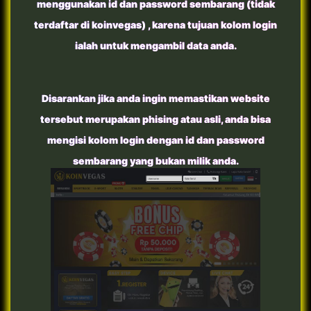
menggunakan id dan password sembarang (tidak
terdaftar di koinvegas) , karena tujuan kolom login
ialah untuk mengambil data anda.
Disarankan jika anda ingin memastikan website
tersebut merupakan phising atau asli, anda bisa
mengisi kolom login dengan id dan password
sembarang yang bukan milik anda.