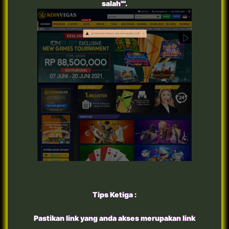
salah"".
Tips Ketiga :
Pastikan link yang anda akses merupakan link