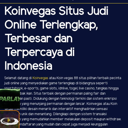
Koinvegas Situs Judi
Online Terlengkap,
Terbesar dan
Terpercaya di
Indonesia
Selamat datang di
Koinvegas
atau Koin vegas 88 situs pilihan terbaik pecinta
judi online yang menyediakan game terlengkap di bidangnya seperti
sportsbook, e-sports, game slots, idnlive, togel, live casino, tangkas hingga
game tembak ikan. Situs terbaik dengan permainan paling fair dan
kemenangan pasti. Didukung dengan teknologi terkini dan sistem enkripsi
terlengkap yang menunjang permainan dengan lancar. Koinvegas atau Koin
Vegas memiliki desain menarik dan interaktif menghadirkan sensasi
permainan unik dan menantang. Dilengkapi dengan sistem transaksi
terlengkap yang memudahkan member melakukan deposit maupun withdraw.
Proses pendaftaran yang mudah dan cepat juga menjadi keunggulan